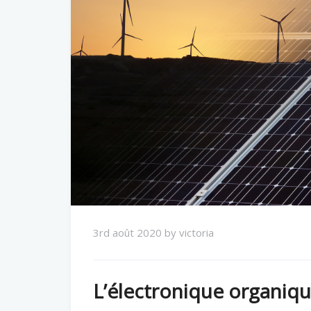
3rd août 2020
by
victoria
L’électronique organique